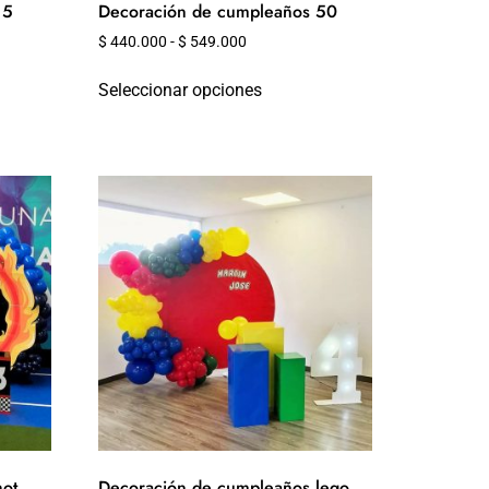
15
Decoración de cumpleaños 50
$
440.000
-
$
549.000
Seleccionar opciones
hot
Decoración de cumpleaños lego