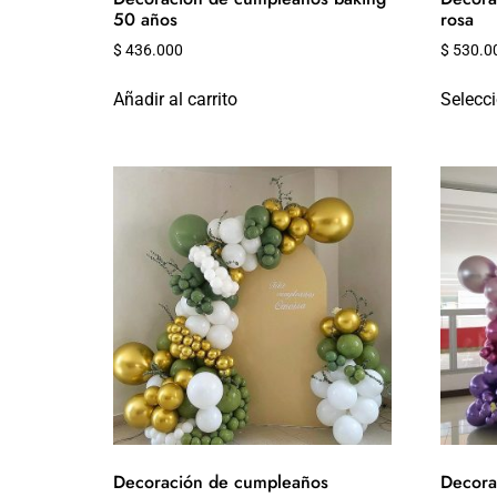
50 años
rosa
$
436.000
$
530.0
Añadir al carrito
Selecc
Decoración de cumpleaños
Decora