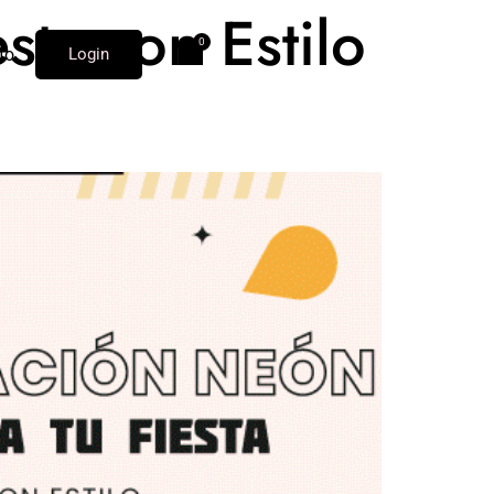
sta con Estilo
to
Login