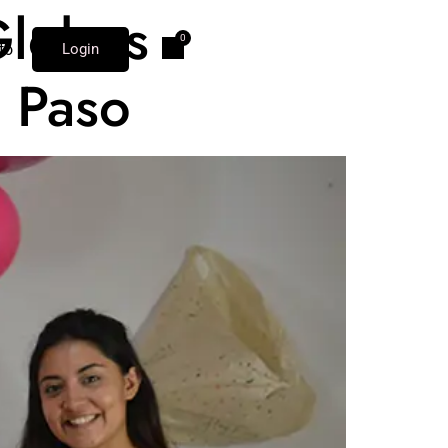
Globos
to
Login
a Paso