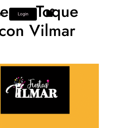
de un Toque
to
Login
 con Vilmar